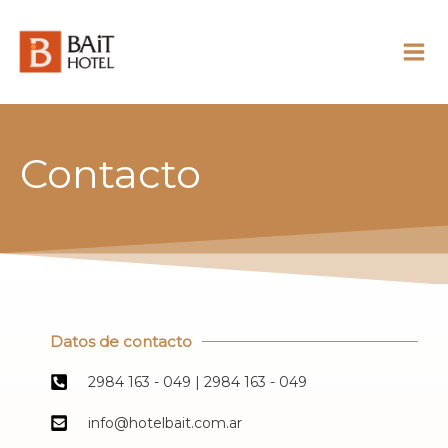
Skip
to
content
Contacto
Datos de contacto
2984 163 - 049 | 2984 163 - 049
info@hotelbait.com.ar