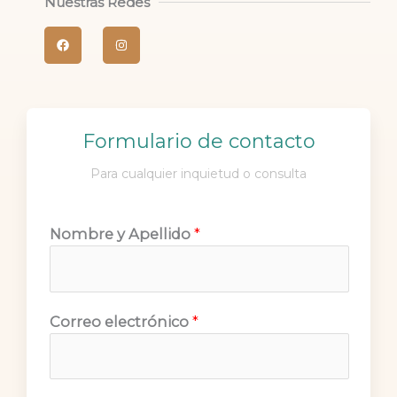
Nuestras Redes
F
I
a
n
c
s
e
t
b
a
o
g
o
r
k
a
m
Formulario de contacto
Para cualquier inquietud o consulta
Nombre y Apellido
*
Correo electrónico
*