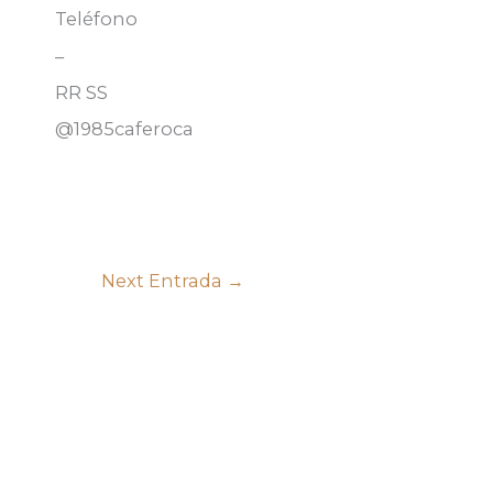
Teléfono
–
RR SS
@1985caferoca
Next Entrada
→