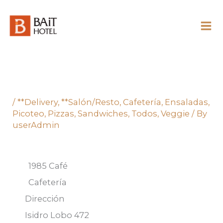
Skip
to
content
/
**Delivery
,
**Salón/Resto
,
Cafetería
,
Ensaladas
,
Picoteo
,
Pizzas
,
Sandwiches
,
Todos
,
Veggie
/ By
userAdmin
1985 Café
Cafetería
Dirección
Isidro Lobo 472