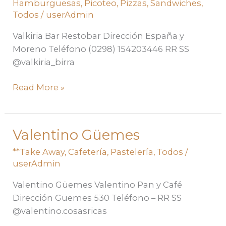
Hamburguesas
,
Picoteo
,
Pizzas
,
Sandwiches
,
Todos
/
userAdmin
Valkiria Bar Restobar Dirección España y
Moreno Teléfono (0298) 154203446 RR SS
@valkiria_birra
Read More »
Valentino Güemes
Valentino
Güemes
**Take Away
,
Cafetería
,
Pastelería
,
Todos
/
userAdmin
Valentino Güemes Valentino Pan y Café
Dirección Güemes 530 Teléfono – RR SS
@valentino.cosasricas