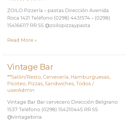
ZOILO Pizzería – pastas Dirección Avenida
Roca 1421 Teléfono (0298) 4431574 – (0298)
154166117 RR SS @zoilopizzaypasta
Read More »
Vintage Bar
Vintage
Bar
**Salón/Resto
,
Cervecería
,
Hamburguesas
,
Picoteo
,
Pizzas
,
Sandwiches
,
Todos
/
userAdmin
Vintage Bar Bar cervecero Dirección Belgrano
1537 Teléfono (0298) 154210445 RR SS
@vintagebirra