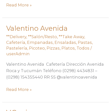
Read More »
Valentino Avenida
Valentino
Avenida
**Delivery
,
**Salón/Resto
,
**Take Away
,
Cafetería
,
Empanadas
,
Ensaladas
,
Pastas
,
Pastelería
,
Picoteo
,
Pizzas
,
Platos
,
Todos
/
userAdmin
Valentino Avenida Cafetería Dirección Avenida
Roca y Tucumán Teléfono (0298) 4434831 –
(0298) 154355440 RR SS @valentinoavenida
Read More »