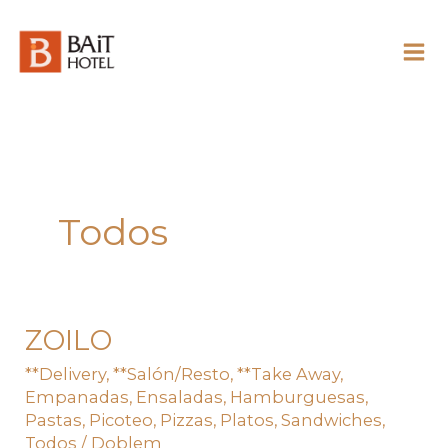
Skip
to
content
Todos
ZOILO
ZOILO
**Delivery
,
**Salón/Resto
,
**Take Away
,
Empanadas
,
Ensaladas
,
Hamburguesas
,
Pastas
,
Picoteo
,
Pizzas
,
Platos
,
Sandwiches
,
Todos
/
Doblem