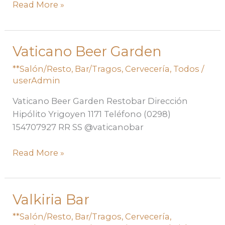
Read More »
Vaticano Beer Garden
Vaticano
Beer
**Salón/Resto
,
Bar/Tragos
,
Cervecería
,
Todos
/
Garden
userAdmin
Vaticano Beer Garden Restobar Dirección
Hipólito Yrigoyen 1171 Teléfono (0298)
154707927 RR SS @vaticanobar
Read More »
Valkiria Bar
Valkiria
Bar
**Salón/Resto
,
Bar/Tragos
,
Cervecería
,