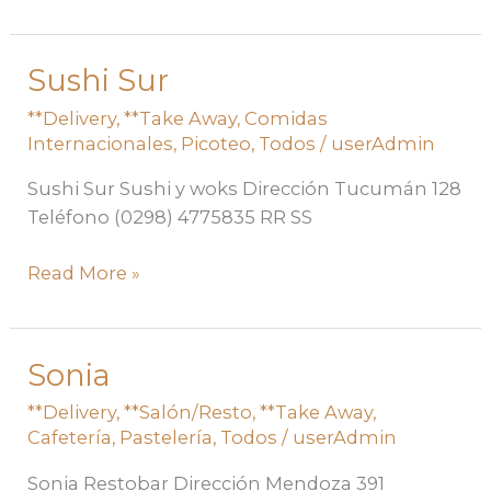
Sushi Sur
Sushi
Sur
**Delivery
,
**Take Away
,
Comidas
Internacionales
,
Picoteo
,
Todos
/
userAdmin
Sushi Sur Sushi y woks Dirección Tucumán 128
Teléfono (0298) 4775835 RR SS
Read More »
Sonia
Sonia
**Delivery
,
**Salón/Resto
,
**Take Away
,
Cafetería
,
Pastelería
,
Todos
/
userAdmin
Sonia Restobar Dirección Mendoza 391