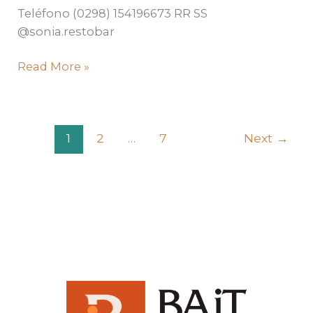
Teléfono (0298) 154196673 RR SS
@sonia.restobar
Read More »
1
2
…
7
Next
→