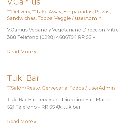
V.Ganius
V.Ganius
**Delivery
,
**Take Away
,
Empanadas
,
Pizzas
,
Sandwiches
,
Todos
,
Veggie
/
userAdmin
V.Ganius Vegano y Vegetariano Dirección Mitre
388 Teléfono (0298) 4686794 RR SS –
Read More »
Tuki Bar
Tuki
Bar
**Salón/Resto
,
Cervecería
,
Todos
/
userAdmin
Tuki Bar Bar cervecero Dirección San Martin
521 Teléfono – RR SS @_tukibar
Read More »