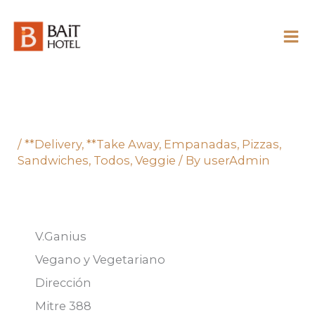
Skip
to
content
/
**Delivery
,
**Take Away
,
Empanadas
,
Pizzas
,
Sandwiches
,
Todos
,
Veggie
/ By
userAdmin
V.Ganius
Vegano y Vegetariano
Dirección
Mitre 388