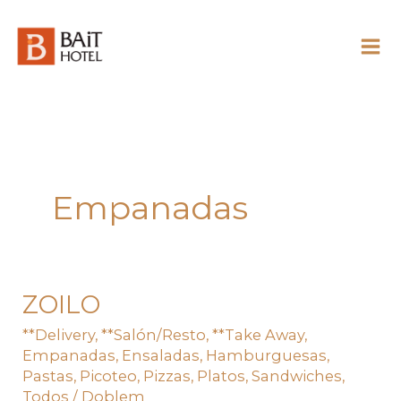
Skip
to
content
Empanadas
ZOILO
ZOILO
**Delivery
,
**Salón/Resto
,
**Take Away
,
Empanadas
,
Ensaladas
,
Hamburguesas
,
Pastas
,
Picoteo
,
Pizzas
,
Platos
,
Sandwiches
,
Todos
/
Doblem