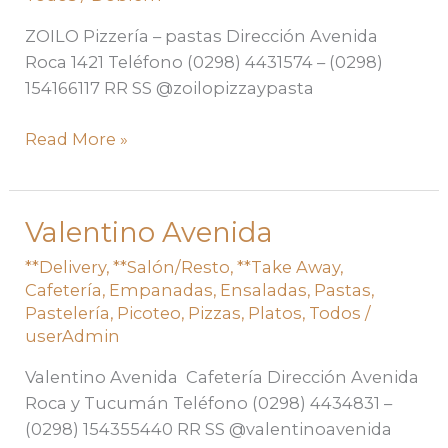
ZOILO Pizzería – pastas Dirección Avenida
Roca 1421 Teléfono (0298) 4431574 – (0298)
154166117 RR SS @zoilopizzaypasta
Read More »
Valentino Avenida
Valentino
Avenida
**Delivery
,
**Salón/Resto
,
**Take Away
,
Cafetería
,
Empanadas
,
Ensaladas
,
Pastas
,
Pastelería
,
Picoteo
,
Pizzas
,
Platos
,
Todos
/
userAdmin
Valentino Avenida Cafetería Dirección Avenida
Roca y Tucumán Teléfono (0298) 4434831 –
(0298) 154355440 RR SS @valentinoavenida