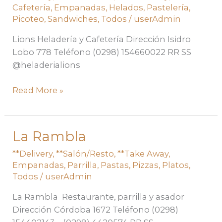
Cafetería
,
Empanadas
,
Helados
,
Pastelería
,
Picoteo
,
Sandwiches
,
Todos
/
userAdmin
Lions Heladería y Cafetería Dirección Isidro
Lobo 778 Teléfono (0298) 154660022 RR SS
@heladerialions
Read More »
La Rambla
La
Rambla
**Delivery
,
**Salón/Resto
,
**Take Away
,
Empanadas
,
Parrilla
,
Pastas
,
Pizzas
,
Platos
,
Todos
/
userAdmin
La Rambla Restaurante, parrilla y asador
Dirección Córdoba 1672 Teléfono (0298)