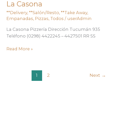
La Casona
La
Casona
**Delivery
,
**Salón/Resto
,
**Take Away
,
Empanadas
,
Pizzas
,
Todos
/
userAdmin
La Casona Pizzería Dirección Tucumán 935
Teléfono (0298) 4422245 – 4427501 RR SS
Read More »
1
2
Next
→