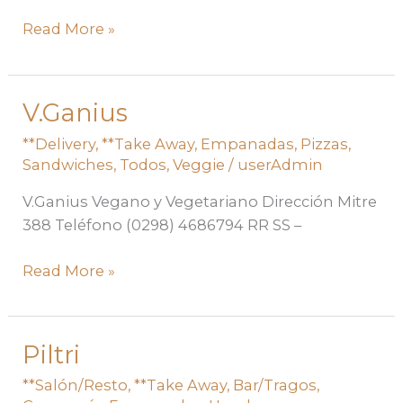
Read More »
V.Ganius
V.Ganius
**Delivery
,
**Take Away
,
Empanadas
,
Pizzas
,
Sandwiches
,
Todos
,
Veggie
/
userAdmin
V.Ganius Vegano y Vegetariano Dirección Mitre
388 Teléfono (0298) 4686794 RR SS –
Read More »
Piltri
Piltri
**Salón/Resto
,
**Take Away
,
Bar/Tragos
,