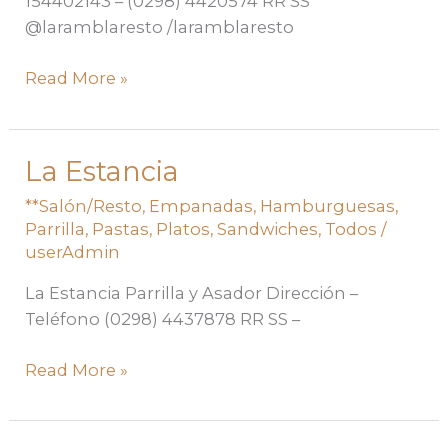
154402143 – (0298) 4420574 RR SS
@laramblaresto /laramblaresto
Read More »
La Estancia
La
Estancia
**Salón/Resto
,
Empanadas
,
Hamburguesas
,
Parrilla
,
Pastas
,
Platos
,
Sandwiches
,
Todos
/
userAdmin
La Estancia Parrilla y Asador Dirección –
Teléfono (0298) 4437878 RR SS –
Read More »