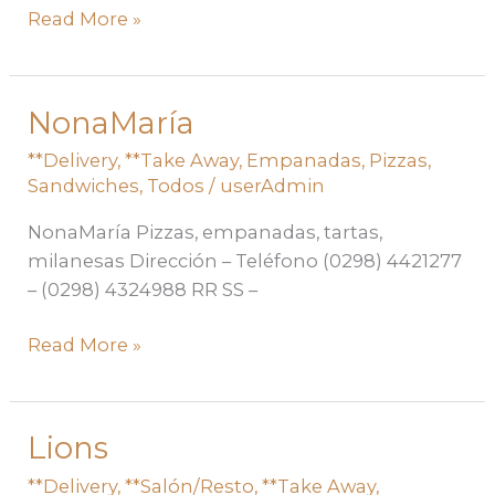
Read More »
NonaMaría
NonaMaría
**Delivery
,
**Take Away
,
Empanadas
,
Pizzas
,
Sandwiches
,
Todos
/
userAdmin
NonaMaría Pizzas, empanadas, tartas,
milanesas Dirección – Teléfono (0298) 4421277
– (0298) 4324988 RR SS –
Read More »
Lions
Lions
**Delivery
,
**Salón/Resto
,
**Take Away
,