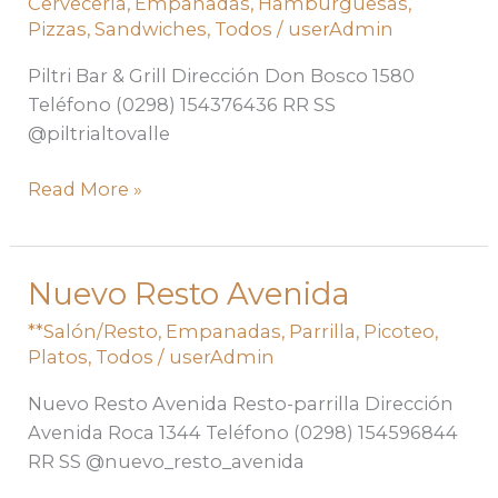
Cervecería
,
Empanadas
,
Hamburguesas
,
Pizzas
,
Sandwiches
,
Todos
/
userAdmin
Piltri Bar & Grill Dirección Don Bosco 1580
Teléfono (0298) 154376436 RR SS
@piltrialtovalle
Read More »
Nuevo Resto Avenida
Nuevo
Resto
**Salón/Resto
,
Empanadas
,
Parrilla
,
Picoteo
,
Avenida
Platos
,
Todos
/
userAdmin
Nuevo Resto Avenida Resto-parrilla Dirección
Avenida Roca 1344 Teléfono (0298) 154596844
RR SS @nuevo_resto_avenida