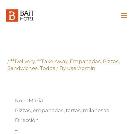
Skip
to
content
/
**Delivery
,
**Take Away
,
Empanadas
,
Pizzas
,
Sandwiches
,
Todos
/ By
userAdmin
NonaMaría
Pizzas, empanadas, tartas, milanesas
Dirección
–