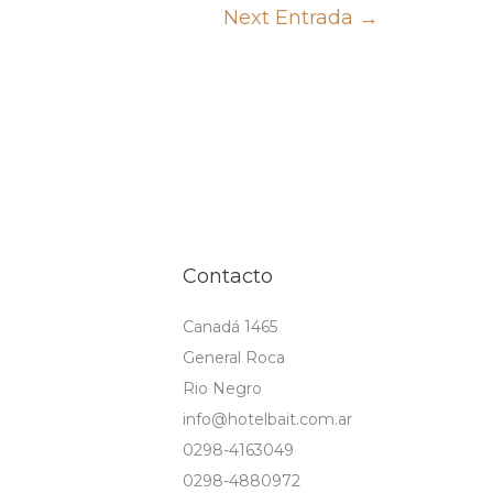
Next Entrada
→
Contacto
Canadá 1465
General Roca
s
Rio Negro
info@hotelbait.com.ar
0298-4163049
0298-4880972