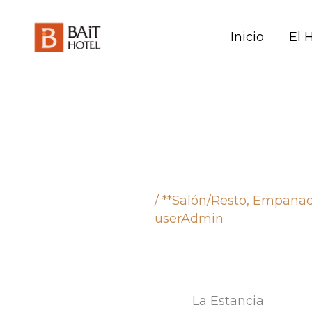
Skip
to
Inicio
El 
content
/
**Salón/Resto
,
Empanad
userAdmin
La Estancia