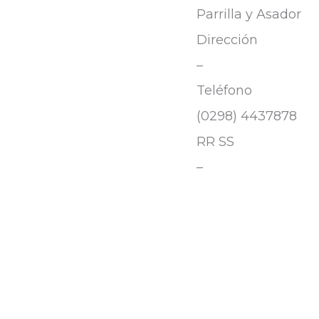
Parrilla y Asador
Dirección
–
Teléfono
(0298) 4437878
RR SS
–