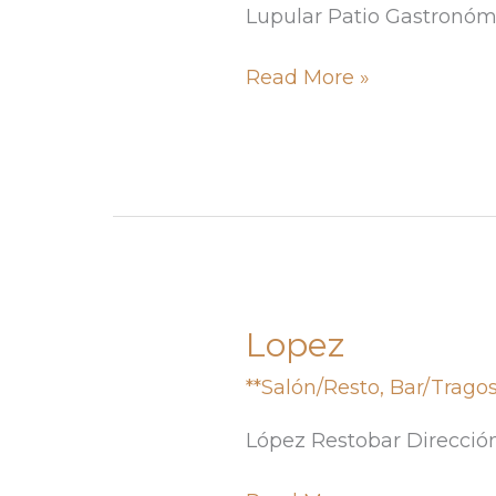
Lupular Patio Gastronóm
Read More »
Lopez
Lopez
**Salón/Resto
,
Bar/Trago
López Restobar Direcció