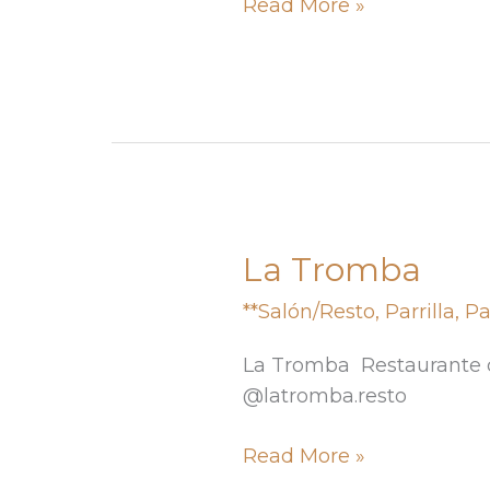
Read More »
La Tromba
La
Tromba
**Salón/Resto
,
Parrilla
,
Pa
La Tromba Restaurante d
@latromba.resto
Read More »