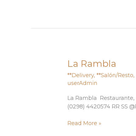
La Rambla
La
Rambla
**Delivery
,
**Salón/Resto
userAdmin
La Rambla Restaurante, p
(0298) 4420574 RR SS @l
Read More »