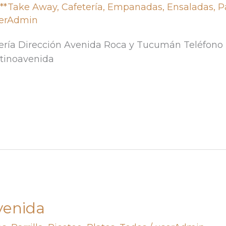
,
**Take Away
,
Cafetería
,
Empanadas
,
Ensaladas
,
P
erAdmin
ería Dirección Avenida Roca y Tucumán Teléfono 
tinoavenida
venida