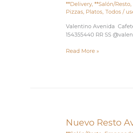
**Delivery
,
**Salón/Resto
Pizzas
,
Platos
,
Todos
/
us
Valentino Avenida Cafet
154355440 RR SS @valen
Read More »
Nuevo Resto A
Nuevo
Resto