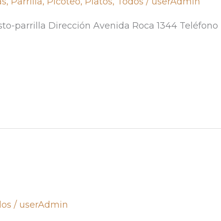
as
,
Parrilla
,
Picoteo
,
Platos
,
Todos
/
userAdmin
to-parrilla Dirección Avenida Roca 1344 Teléfono
dos
/
userAdmin