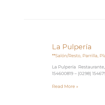
La Pulpería
La
Pulpería
**Salón/Resto
,
Parrilla
,
Pl
La Pulpería Restaurante, 
154600819 – (0298) 1546
Read More »