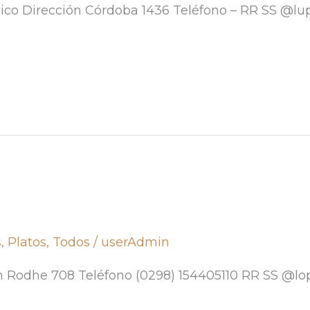
ico Dirección Córdoba 1436 Teléfono – RR SS @lu
s
,
Platos
,
Todos
/
userAdmin
n Rodhe 708 Teléfono (0298) 154405110 RR SS @lo