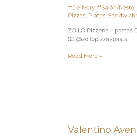
**Delivery
,
**Salón/Resto
Pizzas
,
Platos
,
Sandwich
ZOILO Pizzería – pastas 
SS @zoilopizzaypasta
Read More »
Valentino Aven
Valentino
Avenida