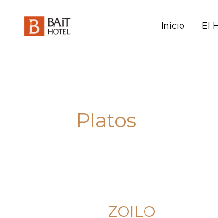
Skip
to
Inicio
El 
content
Platos
ZOILO
ZOILO