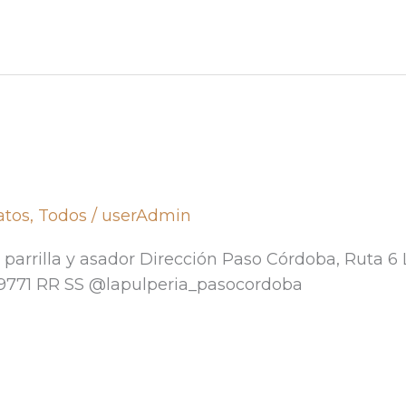
atos
,
Todos
/
userAdmin
parrilla y asador Dirección Paso Córdoba, Ruta 6 L
79771 RR SS @lapulperia_pasocordoba