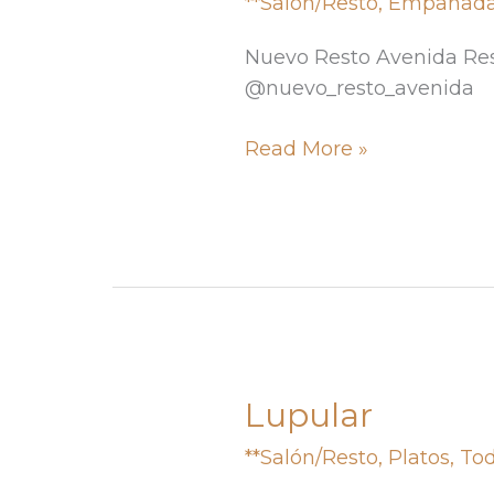
**Salón/Resto
,
Empanad
Avenida
Nuevo Resto Avenida Res
@nuevo_resto_avenida
Read More »
Lupular
Lupular
**Salón/Resto
,
Platos
,
To