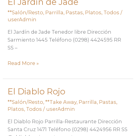
El Jardin de Jade
El
Jardin
**Salón/Resto
,
Parrilla
,
Pastas
,
Platos
,
Todos
/
de
userAdmin
Jade
El Jardín de Jade Tenedor libre Dirección
Sarmiento 1445 Teléfono (0298) 4424595 RR
SS –
Read More »
El Diablo Rojo
El
Diablo
**Salón/Resto
,
**Take Away
,
Parrilla
,
Pastas
,
Rojo
Platos
,
Todos
/
userAdmin
El Diablo Rojo Parrilla-Restaurante Dirección
Santa Cruz 1471 Teléfono (0298) 4424956 RR SS