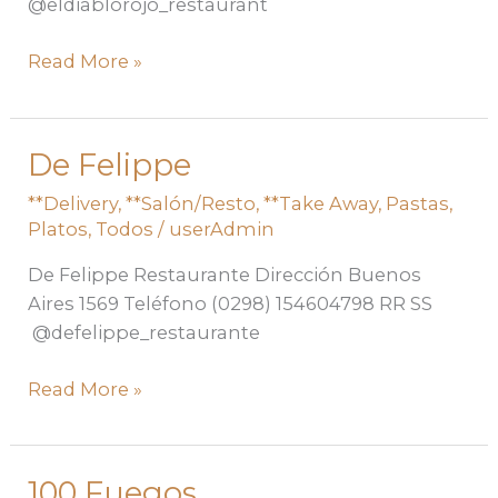
@eldiablorojo_restaurant
Read More »
De Felippe
De
Felippe
**Delivery
,
**Salón/Resto
,
**Take Away
,
Pastas
,
Platos
,
Todos
/
userAdmin
De Felippe Restaurante Dirección Buenos
Aires 1569 Teléfono (0298) 154604798 RR SS
@defelippe_restaurante
Read More »
100 Fuegos
100