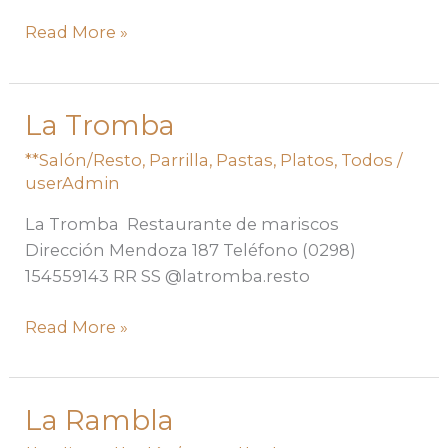
Read More »
La Tromba
La
Tromba
**Salón/Resto
,
Parrilla
,
Pastas
,
Platos
,
Todos
/
userAdmin
La Tromba Restaurante de mariscos
Dirección Mendoza 187 Teléfono (0298)
154559143 RR SS @latromba.resto
Read More »
La Rambla
La
Rambla