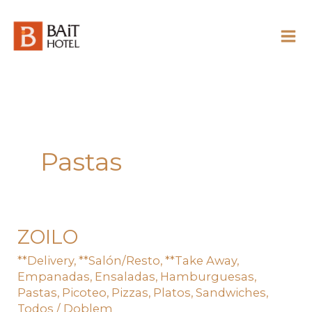
Skip
to
content
Pastas
ZOILO
ZOILO
**Delivery
,
**Salón/Resto
,
**Take Away
,
Empanadas
,
Ensaladas
,
Hamburguesas
,
Pastas
,
Picoteo
,
Pizzas
,
Platos
,
Sandwiches
,
Todos
/
Doblem