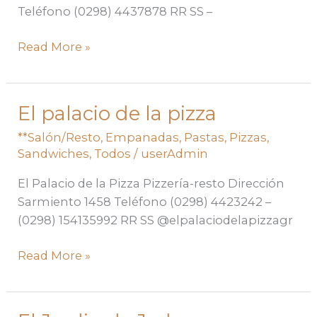
Teléfono (0298) 4437878 RR SS –
Read More »
El palacio de la pizza
El
palacio
**Salón/Resto
,
Empanadas
,
Pastas
,
Pizzas
,
de
Sandwiches
,
Todos
/
userAdmin
la
El Palacio de la Pizza Pizzería-resto Dirección
pizza
Sarmiento 1458 Teléfono (0298) 4423242 –
(0298) 154135992 RR SS @elpalaciodelapizzagr
Read More »