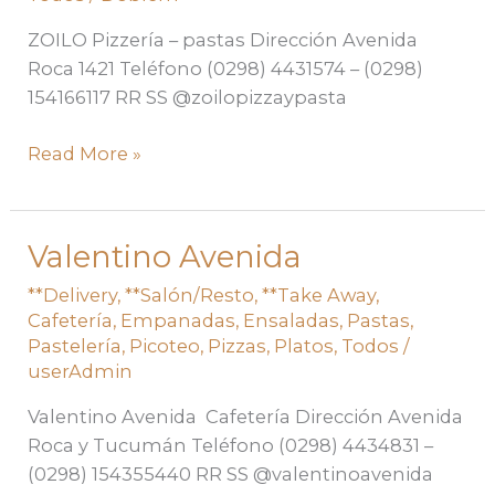
ZOILO Pizzería – pastas Dirección Avenida
Roca 1421 Teléfono (0298) 4431574 – (0298)
154166117 RR SS @zoilopizzaypasta
Read More »
Valentino Avenida
Valentino
Avenida
**Delivery
,
**Salón/Resto
,
**Take Away
,
Cafetería
,
Empanadas
,
Ensaladas
,
Pastas
,
Pastelería
,
Picoteo
,
Pizzas
,
Platos
,
Todos
/
userAdmin
Valentino Avenida Cafetería Dirección Avenida
Roca y Tucumán Teléfono (0298) 4434831 –
(0298) 154355440 RR SS @valentinoavenida