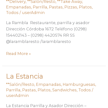
**Delivery
,
**Salón/Resto
,
**Take Away
,
Empanadas
,
Parrilla
,
Pastas
,
Pizzas
,
Platos
,
Todos
/
userAdmin
La Rambla Restaurante, parrilla y asador
Dirección Córdoba 1672 Teléfono (0298)
154402143 – (0298) 4420574 RR SS
@laramblaresto /laramblaresto
Read More »
La Estancia
La
Estancia
**Salón/Resto
,
Empanadas
,
Hamburguesas
,
Parrilla
,
Pastas
,
Platos
,
Sandwiches
,
Todos
/
userAdmin
La Estancia Parrilla y Asador Dirección –