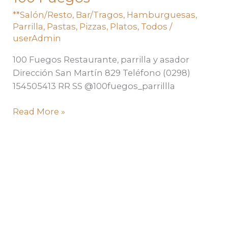
Fuegos
**Salón/Resto
,
Bar/Tragos
,
Hamburguesas
,
Parrilla
,
Pastas
,
Pizzas
,
Platos
,
Todos
/
userAdmin
100 Fuegos Restaurante, parrilla y asador
Dirección San Martín 829 Teléfono (0298)
154505413 RR SS @100fuegos_parrillla
Read More »