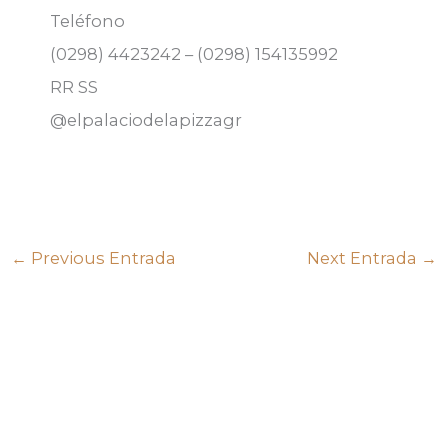
Teléfono
(0298) 4423242 – (0298) 154135992
RR SS
@elpalaciodelapizzagr
←
Previous Entrada
Next Entrada
→