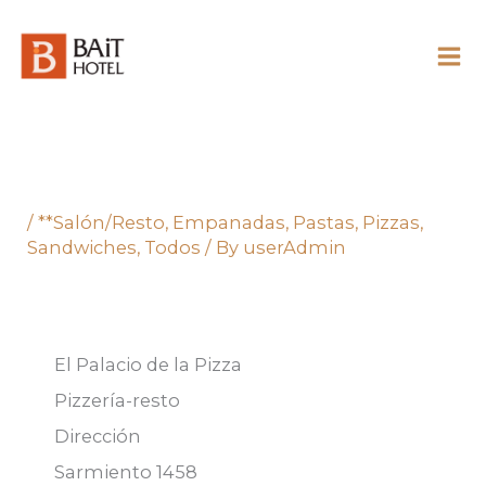
Skip
to
content
/
**Salón/Resto
,
Empanadas
,
Pastas
,
Pizzas
,
Sandwiches
,
Todos
/ By
userAdmin
El Palacio de la Pizza
Pizzería-resto
Dirección
Sarmiento 1458