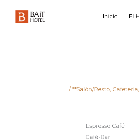
Skip
to
Inicio
El 
content
/
**Salón/Resto
,
Cafetería
Espresso Café
Café-Bar