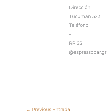
Dirección
Tucumán 323
Teléfono
–
RR SS
@espressobar.gr
←
Previous Entrada