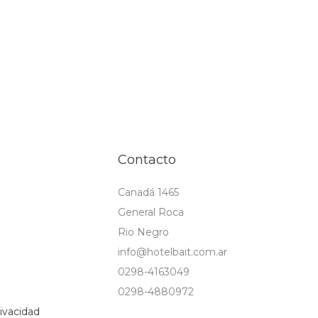
Contacto
Canadá 1465
General Roca
s
Rio Negro
info@hotelbait.com.ar
0298-4163049
0298-4880972
rivacidad