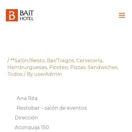
Skip
to
content
/
**Salón/Resto
,
Bar/Tragos
,
Cervecería
,
Hamburguesas
,
Picoteo
,
Pizzas
,
Sandwiches
,
Todos
/ By
userAdmin
Ana Rita
Restobar – salón de eventos
Dirección
Aconquija 150