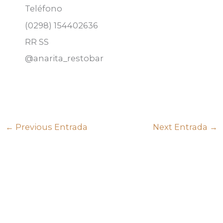
Teléfono
(0298) 154402636
RR SS
@anarita_restobar
←
Previous Entrada
Next Entrada
→