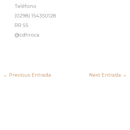
Teléfono
(0298) 154350128
RR SS
@cdhroca
←
Previous Entrada
Next Entrada
→