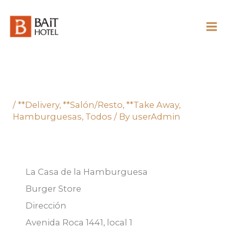
Skip
to
content
/
**Delivery
,
**Salón/Resto
,
**Take Away
,
Hamburguesas
,
Todos
/ By
userAdmin
La Casa de la Hamburguesa
Burger Store
Dirección
Avenida Roca 1441, local 1