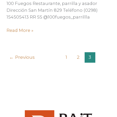
100 Fuegos Restaurante, parrilla y asador
Dirección San Martín 829 Teléfono (0298)
154505413 RR SS @100fuegos_parrillla
Read More »
←
Previous
1
2
3