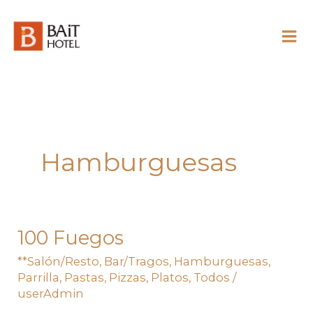
Skip
to
content
Hamburguesas
100 Fuegos
100
Fuegos
**Salón/Resto
,
Bar/Tragos
,
Hamburguesas
,
Parrilla
,
Pastas
,
Pizzas
,
Platos
,
Todos
/
userAdmin