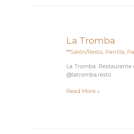
La Tromba
La
Tromba
**Salón/Resto
,
Parrilla
,
Pa
La Tromba Restaurante d
@latromba.resto
Read More »