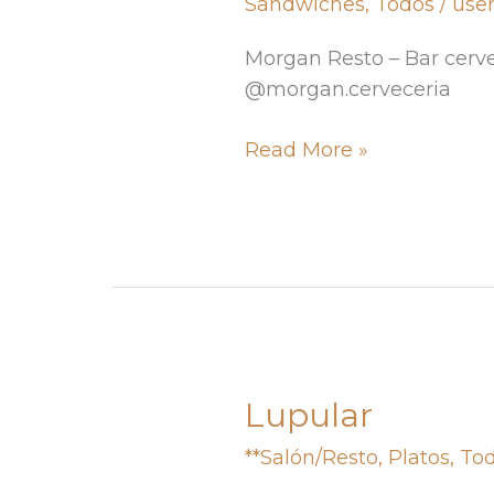
Sandwiches
,
Todos
/
use
Morgan Resto – Bar cerve
@morgan.cerveceria
Read More »
Lupular
Lupular
**Salón/Resto
,
Platos
,
To