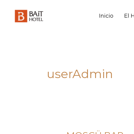
Skip
to
Inicio
El 
content
userAdmin
MOSCÜ