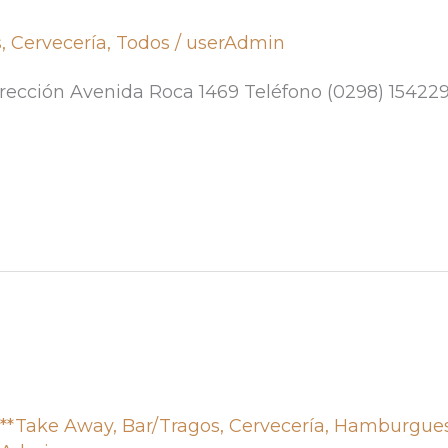
s
,
Cervecería
,
Todos
/
userAdmin
ección Avenida Roca 1469 Teléfono (0298) 1542
,
**Take Away
,
Bar/Tragos
,
Cervecería
,
Hamburgue