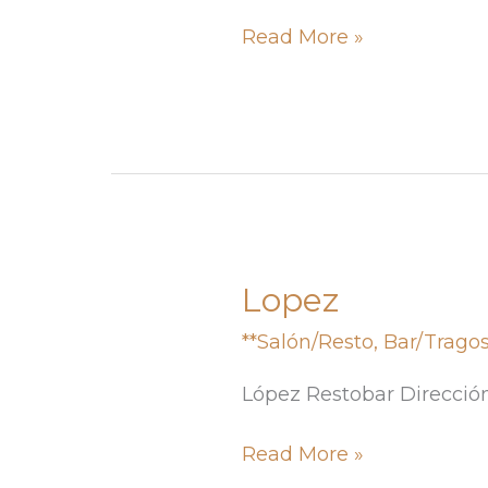
Read More »
Lopez
Lopez
**Salón/Resto
,
Bar/Trago
López Restobar Direcció
Read More »