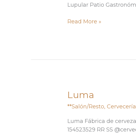
Lupular Patio Gastronóm
Read More »
Luma
Luma
**Salón/Resto
,
Cervecerí
Luma Fábrica de cerveza 
154523529 RR SS @cerve