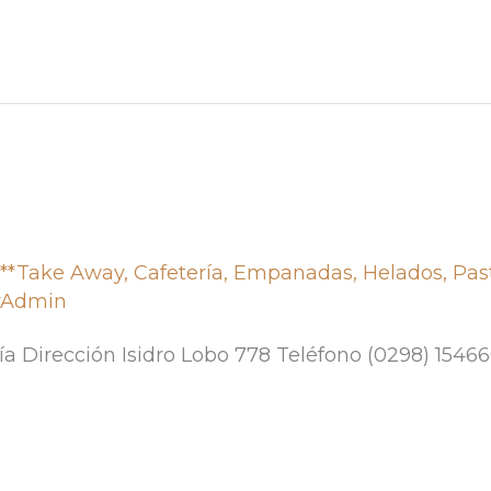
,
**Take Away
,
Cafetería
,
Empanadas
,
Helados
,
Pas
rAdmin
ría Dirección Isidro Lobo 778 Teléfono (0298) 154