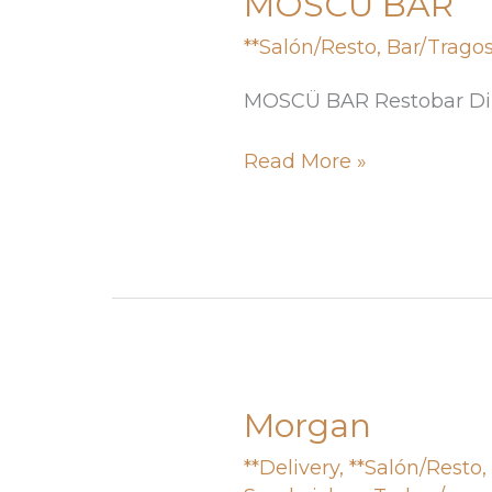
MOSCÜ BAR
BAR
**Salón/Resto
,
Bar/Trago
MOSCÜ BAR Restobar Dir
Read More »
Morgan
Morgan
**Delivery
,
**Salón/Resto