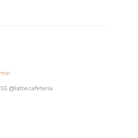
dmin
 SS @latte.cafeteria