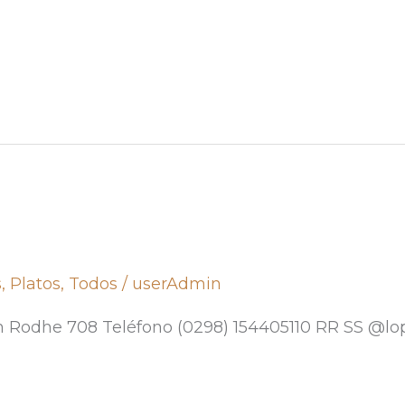
s
,
Platos
,
Todos
/
userAdmin
n Rodhe 708 Teléfono (0298) 154405110 RR SS @lo