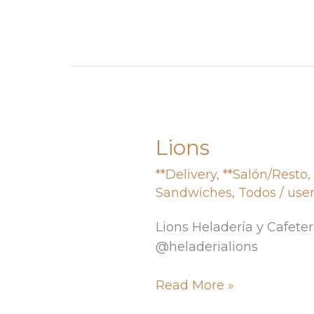
Lions
Lions
**Delivery
,
**Salón/Resto
Sandwiches
,
Todos
/
use
Lions Heladería y Cafete
@heladerialions
Read More »