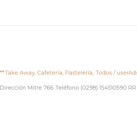
,
**Take Away
,
Cafetería
,
Pastelería
,
Todos
/
userA
 Dirección Mitre 766 Teléfono (0298) 154510590 RR