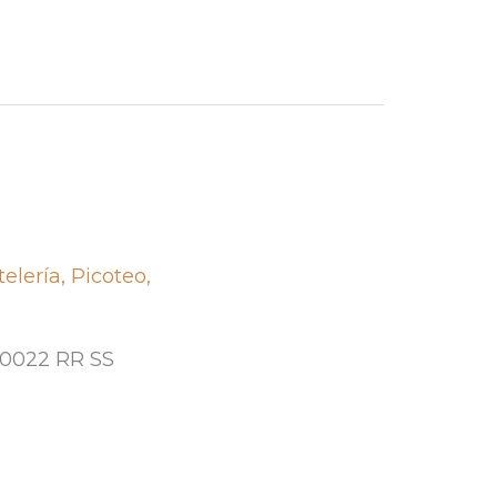
telería
,
Picoteo
,
660022 RR SS