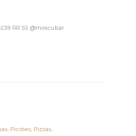
29239 RR SS @moscu.bar
sas
,
Picoteo
,
Pizzas
,