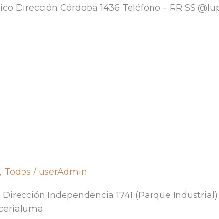
ico Dirección Córdoba 1436 Teléfono – RR SS @lu
a
,
Todos
/
userAdmin
Dirección Independencia 1741 (Parque Industrial)
cerialuma