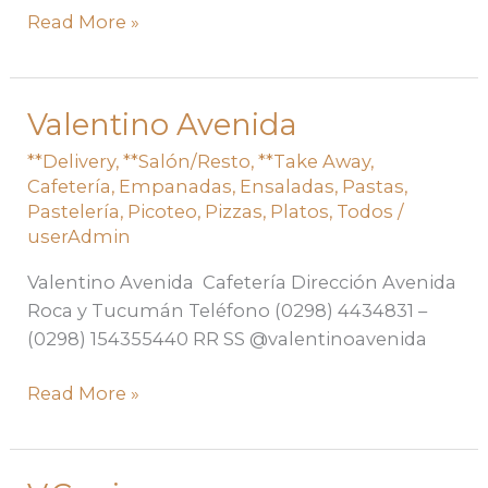
Read More »
Valentino Avenida
Valentino
Avenida
**Delivery
,
**Salón/Resto
,
**Take Away
,
Cafetería
,
Empanadas
,
Ensaladas
,
Pastas
,
Pastelería
,
Picoteo
,
Pizzas
,
Platos
,
Todos
/
userAdmin
Valentino Avenida Cafetería Dirección Avenida
Roca y Tucumán Teléfono (0298) 4434831 –
(0298) 154355440 RR SS @valentinoavenida
Read More »