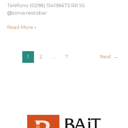
Teléfono (0298) 154196673 RR SS
@sonia.restobar
Read More »
1
2
…
7
Next
→