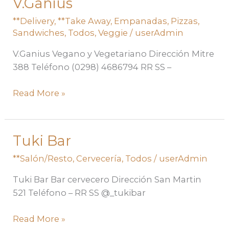
V.Ganius
V.Ganius
**Delivery
,
**Take Away
,
Empanadas
,
Pizzas
,
Sandwiches
,
Todos
,
Veggie
/
userAdmin
V.Ganius Vegano y Vegetariano Dirección Mitre
388 Teléfono (0298) 4686794 RR SS –
Read More »
Tuki Bar
Tuki
Bar
**Salón/Resto
,
Cervecería
,
Todos
/
userAdmin
Tuki Bar Bar cervecero Dirección San Martin
521 Teléfono – RR SS @_tukibar
Read More »