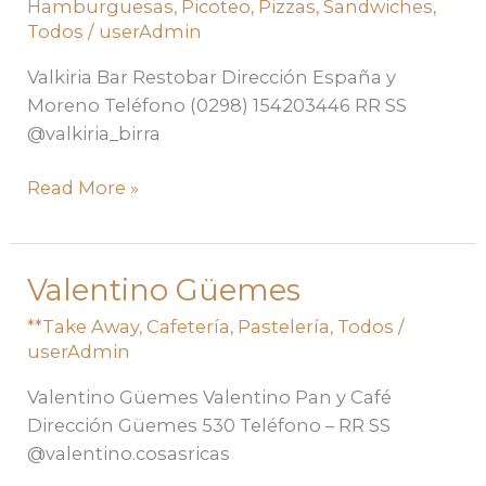
Hamburguesas
,
Picoteo
,
Pizzas
,
Sandwiches
,
Todos
/
userAdmin
Valkiria Bar Restobar Dirección España y
Moreno Teléfono (0298) 154203446 RR SS
@valkiria_birra
Read More »
Valentino Güemes
Valentino
Güemes
**Take Away
,
Cafetería
,
Pastelería
,
Todos
/
userAdmin
Valentino Güemes Valentino Pan y Café
Dirección Güemes 530 Teléfono – RR SS
@valentino.cosasricas