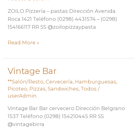
ZOILO Pizzería – pastas Dirección Avenida
Roca 1421 Teléfono (0298) 4431574 – (0298)
154166117 RR SS @zoilopizzaypasta
Read More »
Vintage Bar
Vintage
Bar
**Salón/Resto
,
Cervecería
,
Hamburguesas
,
Picoteo
,
Pizzas
,
Sandwiches
,
Todos
/
userAdmin
Vintage Bar Bar cervecero Dirección Belgrano
1537 Teléfono (0298) 154210445 RR SS
@vintagebirra