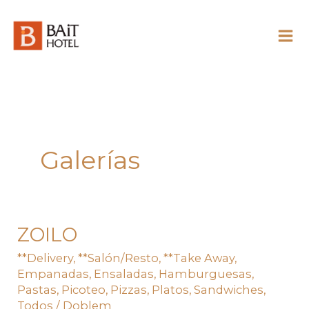
Skip
to
content
Galerías
ZOILO
ZOILO
**Delivery
,
**Salón/Resto
,
**Take Away
,
Empanadas
,
Ensaladas
,
Hamburguesas
,
Pastas
,
Picoteo
,
Pizzas
,
Platos
,
Sandwiches
,
Todos
/
Doblem