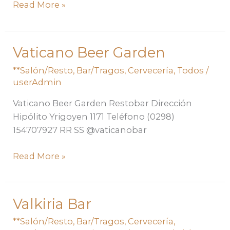
Read More »
Vaticano Beer Garden
Vaticano
Beer
**Salón/Resto
,
Bar/Tragos
,
Cervecería
,
Todos
/
Garden
userAdmin
Vaticano Beer Garden Restobar Dirección
Hipólito Yrigoyen 1171 Teléfono (0298)
154707927 RR SS @vaticanobar
Read More »
Valkiria Bar
Valkiria
Bar
**Salón/Resto
,
Bar/Tragos
,
Cervecería
,