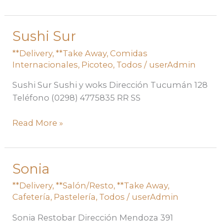
Sushi Sur
Sushi
Sur
**Delivery
,
**Take Away
,
Comidas
Internacionales
,
Picoteo
,
Todos
/
userAdmin
Sushi Sur Sushi y woks Dirección Tucumán 128
Teléfono (0298) 4775835 RR SS
Read More »
Sonia
Sonia
**Delivery
,
**Salón/Resto
,
**Take Away
,
Cafetería
,
Pastelería
,
Todos
/
userAdmin
Sonia Restobar Dirección Mendoza 391